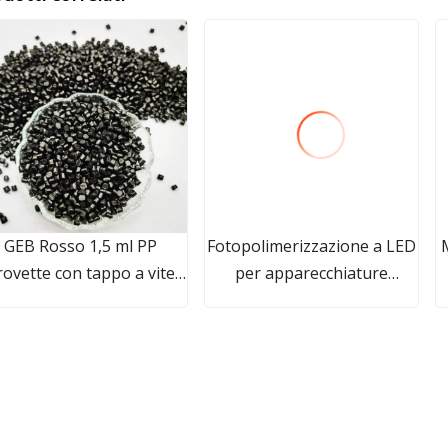
GEB Rosso 1,5 ml PP
Fotopolimerizzazione a LED
rovette con tappo a vite
per apparecchiature
150ul Polipropilene
ortodontiche dentali ad alta
Monouso Laboratorio
intensità
Biologia medica
Consumabili Articoli di
laboratorio Produttore
M Fabbrica Lab Plastica