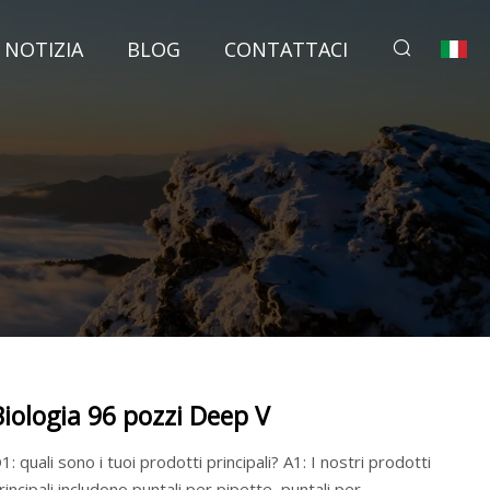
NOTIZIA
BLOG
CONTATTACI
Biologia 96 pozzi Deep V
: quali sono i tuoi prodotti principali? A1: I nostri prodotti
rincipali includono puntali per pipette, puntali per