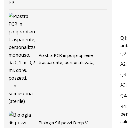
Q1:
aut
Q2:
Piastra PCR in polipropilene
trasparente, personalizzata,
A2:
monouso, da 0,1 ml 0,2 ml, da 96
Q3:
pozzetti, con semigonna (sterile)
A3:
Q4:
R4:
ben
cal
Biologia 96 pozzi Deep V