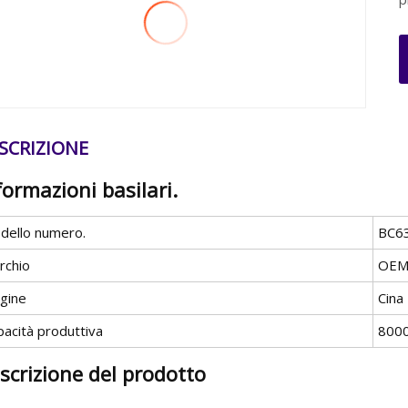
SCRIZIONE
formazioni basilari.
dello numero.
BC6
rchio
OE
igine
Cina
pacità produttiva
8000
scrizione del prodotto